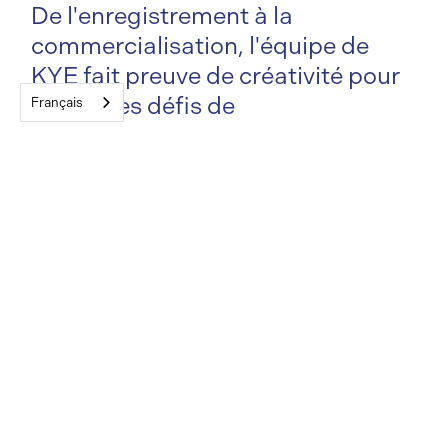
De l'enregistrement à la
commercialisation, l'équipe de
KYE fait preuve de créativité pour
relever les défis de
Français
l'
environnement pharmaceutique
canadien
afin de mettre sur le
marché de nouveaux
médicaments importants aussi
rapidement et économiquement
que possible.